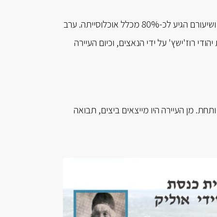
מראשית המאה ה-20 הלך וגדל מספר היהודים ברוז'ישץ', עד שהיו לרוב גדול בעיירה ושיעורם הגיע לכ-80% מכלל אוכלוסייתה. ערב
הודים. ב-י' באלול תש"ב, 1942, הושמדה קהילת יהודי רוז'ישץ' על ידי הנאצים, וכיום העיירה
חת. מן העיירה היו מייצאים ביצים, תבואה