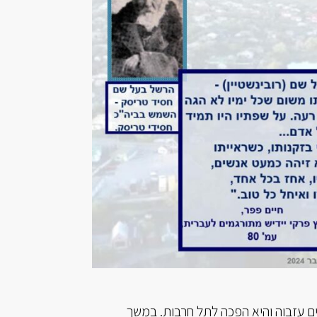
ליל, רבים מהיהודים עזבוה והיא הפכה לתל חרבות. במשך