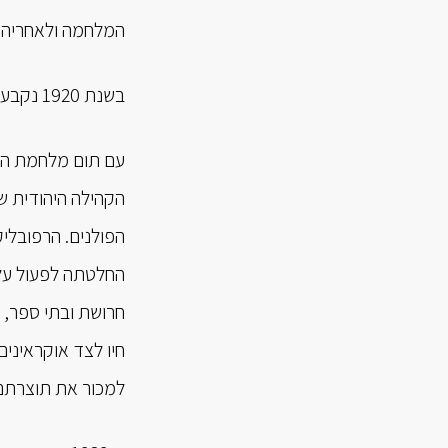
המלחמה ולאחריה הת
בשנת 1920 נקבע שלטון הפולנים בחבל ווהלין, והוא נמשך עד לשנת 1939, עת פרצה מלחמת העולם השנייה.
עם תום מלחמת העו
הקהילה היהודית ש
הפולנים. הרפובליקה
החלטתה לפעול על פ
חרושת ובתי ספר, ו
חיו לצד אוקראינים 
למכור את תוצרתם 