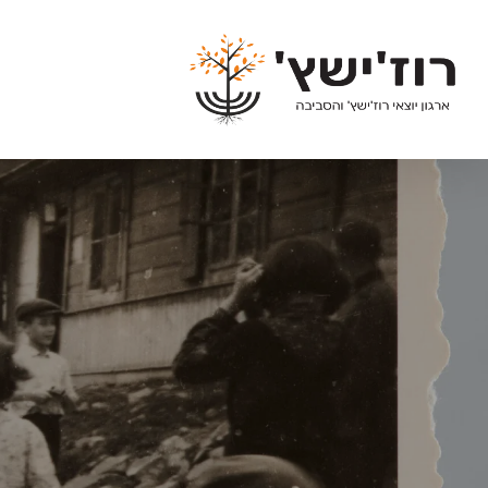
Ski
t
mai
conten