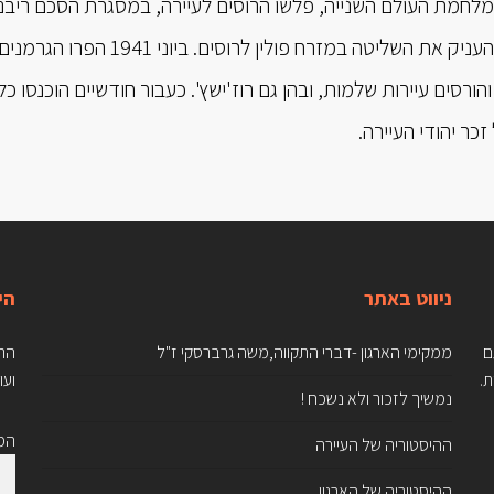
 פרוץ מלחמת העולם השנייה, פלשו הרוסים לעיירה, במסגרת הסכם ריב
הרוסים והגרמנים והעניק את השל
זכר יהודי העיירה.
ניווט באתר
הי
 עם הגיעם
ממקימי הארגון -דברי התקווה,משה גרברסקי ז"ל
הרש
ת.
ועו
נמשיך לזכור ולא נשכח !
המי
ההיסטוריה של העיירה
ההיסטוריה של הארגון