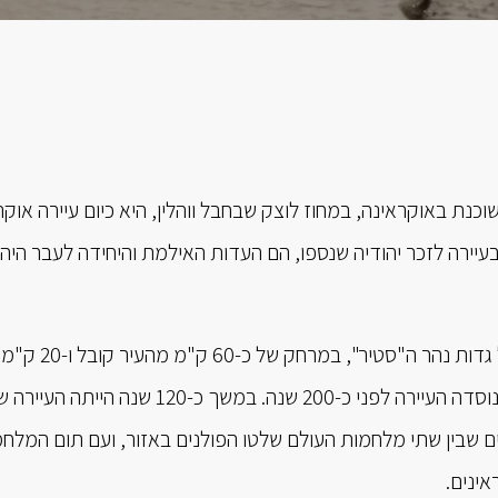
השוכנת באוקראינה, במחוז לוצק שבחבל ווהלין, היא כיום עיירה אוק
עיירה לזכר יהודיה שנספו, הם העדות האילמת והיחידה לעבר היהו
רוז'ישץ' שוכנת על גדות נהר ה"סטיר"
לוצק. ככל הנראה נוסדה העיירה לפני כ-200 שנה. במשך כ-120 שנה היית
. ב-20 השנים שבין שתי מלחמות העולם שלטו הפולנים באזור, ועם תום המל
אינים.