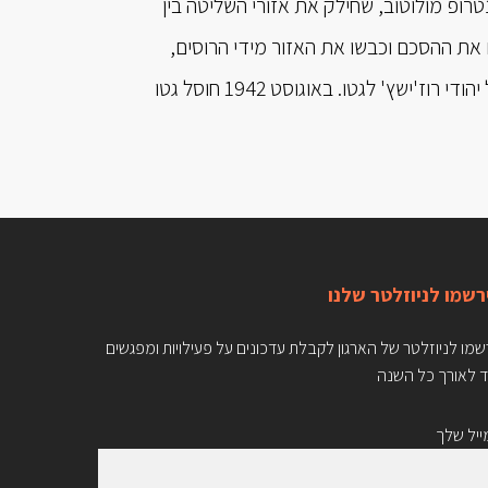
נטרופ מולוטוב, שחילק את אזורי השליטה בין
יטה במזרח פולין לרוסים. ביוני 1941 הפרו הגרמנים את ההסכם וכבשו את האזור מידי הרוסים,
תוך שהם מפגיזים והורסים עיירות שלמות, ובהן גם רוז'ישץ'. כעבור חודשיים הוכנסו כל יהודי רוז'ישץ' לגטו. באוגוסט 1942 חוסל גטו
רשמו לניוזלטר שלנו
מו לניוזלטר של הארגון לקבלת עדכונים על פעילויות ומפגשים
ד לאורך כל השנה
יל שלך