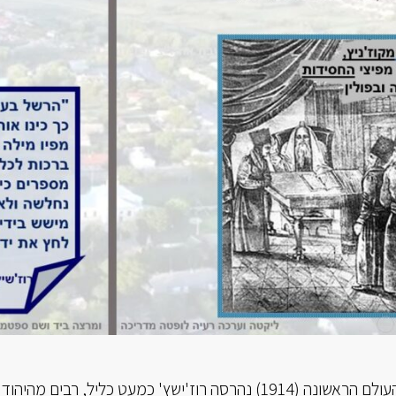
בתחילת מלחמת העולם הראשונה (1914) נהרסה רוז'ישץ' כמעט כ