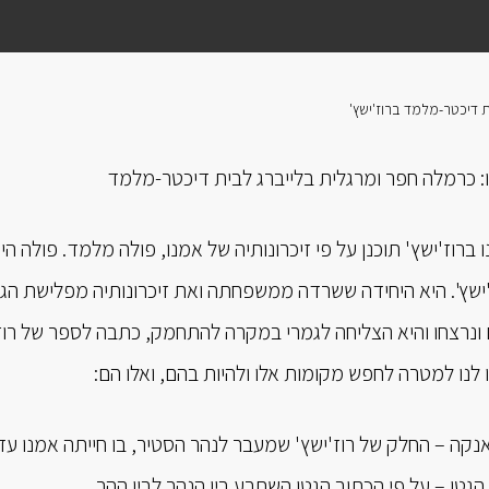
 דיכטר-מלמד ברוז'ישץ'
: כרמלה חפר ומרגלית בלייברג לבית דיכטר-מלמד
'ישץ'. היא היחידה ששרדה ממשפחתה ואת זיכרונותיה מפלישת הגר
 ונרצחו והיא הצליחה לגמרי במקרה להתחמק, כתבה לספר של רוז'
לנו למטרה לחפש מקומות אלו ולהיות בהם, ואלו הם:
יאנקה – החלק של רוז'ישץ' שמעבר לנהר הסטיר, בו חייתה אמנו ע
הגטו – על פי הכתוב הגטו השתרע בין הנהר לבין ההר.