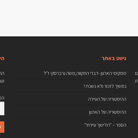
ניווט באתר
הי
 עם הגיעם
ממקימי הארגון -דברי התקווה,משה גרברסקי ז"ל
הרש
ת.
ועו
נמשיך לזכור ולא נשכח !
המי
ההיסטוריה של העיירה
ההיסטוריה של הארגון
הספר – "רוז'ישץ' עיירתי"