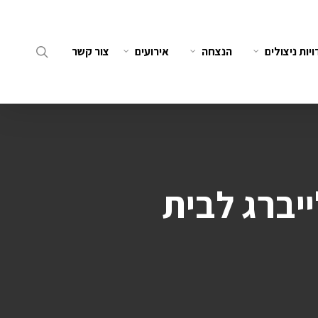
search
יות ניצולים
הנצחה
אירועים
צור קשר
יברג לבית